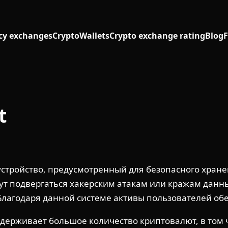
cy exchanges
Crypto
Wallets
Crypto exchange rating
Blog
t
 устройство, предусмотренный для безопасного хран
т подвергаться хакерским атакам или кражам данны
 Благодаря данной системе активы пользователей о
рживает большое количество криптовалют, в том числ