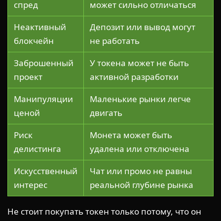
спред
может сильно отличаться
Неактивный
Депозит или вывод могут
блокчейн
не работать
Заброшенный
У токена может не быть
проект
активной разработки
Манипуляции
Маленькие рынки легче
ценой
двигать
Риск
Монета может быть
делистинга
удалена или отключена
Искусственный
Чат или промо не равны
интерес
реальной глубине рынка
Не стоит покупать токен только потому, что он