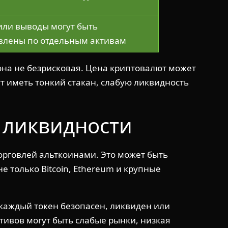
или выводы могут быть
влены по отдельным активам
она не безрисковая. Цена криптовалют может
т иметь тонкий стакан, слабую ликвидность
 ликвидности
торговлей альткоинами. Это может быть
е только Bitcoin, Ethereum и крупные
 каждый токен безопасен, ликвиден или
тивов могут быть слабые рынки, низкая