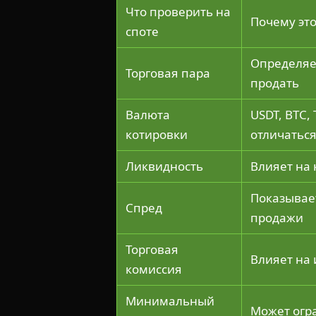
Что проверить на
Почему эт
споте
Определяет
Торговая пара
продать
Валюта
USDT, BTC,
котировки
отличатьс
Ликвидность
Влияет на 
Показывае
Спред
продажи
Торговая
Влияет на 
комиссия
Минимальный
Может огр