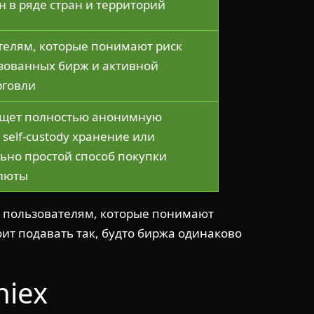
 в ряде стран и территорий
телям, которые понимают риск
зованных бирж и активной
рговли
 ищет полностью анонимную
 self-custody хранение или
ьно простой способ покупки
люты
м пользователям, которые понимают
оит подавать так, будто биржа одинаково
niex