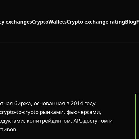
cy exchanges
Crypto
Wallets
Crypto exchange rating
Blog
ная биржа, основанная в 2014 году.
crypto-to-crypto рынками, фьючерсами,
дуктами, копитрейдингом, API-доступом и
ктивов.