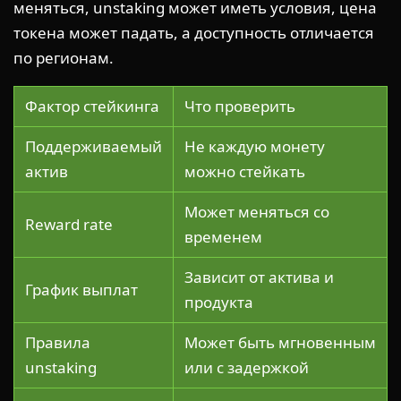
меняться, unstaking может иметь условия, цена
токена может падать, а доступность отличается
по регионам.
Фактор стейкинга
Что проверить
Поддерживаемый
Не каждую монету
актив
можно стейкать
Может меняться со
Reward rate
временем
Зависит от актива и
График выплат
продукта
Правила
Может быть мгновенным
unstaking
или с задержкой