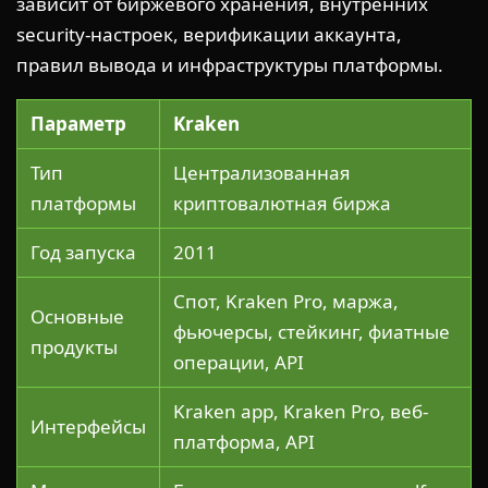
зависит от биржевого хранения, внутренних
security-настроек, верификации аккаунта,
правил вывода и инфраструктуры платформы.
Параметр
Kraken
Тип
Централизованная
платформы
криптовалютная биржа
Год запуска
2011
Спот, Kraken Pro, маржа,
Основные
фьючерсы, стейкинг, фиатные
продукты
операции, API
Kraken app, Kraken Pro, веб-
Интерфейсы
платформа, API