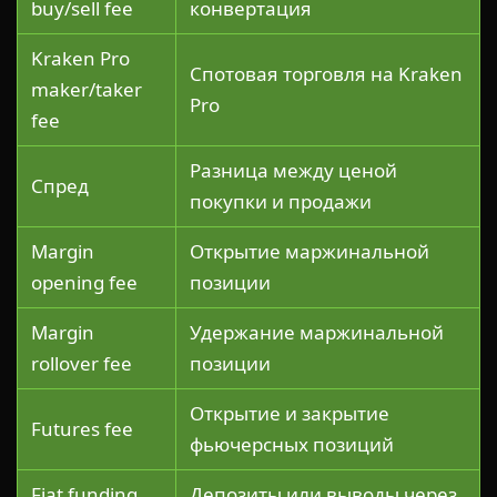
buy/sell fee
конвертация
Kraken Pro
Спотовая торговля на Kraken
maker/taker
Pro
fee
Разница между ценой
Спред
покупки и продажи
Margin
Открытие маржинальной
opening fee
позиции
Margin
Удержание маржинальной
rollover fee
позиции
Открытие и закрытие
Futures fee
фьючерсных позиций
Fiat funding
Депозиты или выводы через