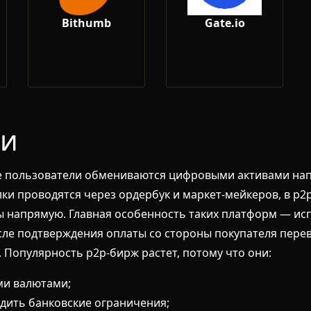
Bithumb
Gate.io
жи
е пользователи обмениваются цифровыми активами напр
лки проводятся через ордербук и маркет-мейкеров, в p
ы напрямую. Главная особенность таких платформ — ис
осле подтверждения оплаты со стороны покупателя пере
Популярность p2p-бирж растет, потому что они:
ми валютами;
дить банковские ограничения;