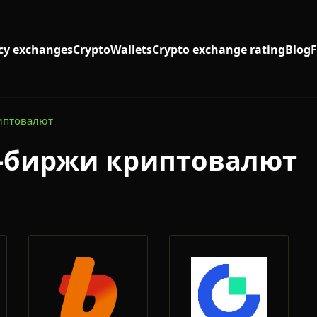
cy exchanges
Crypto
Wallets
Crypto exchange rating
Blog
иптовалют
-биржи криптовалют